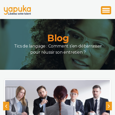
1
2
3
Blog
Tics de langage : Comment s’en débarrasser
pour réussir son entretien ?