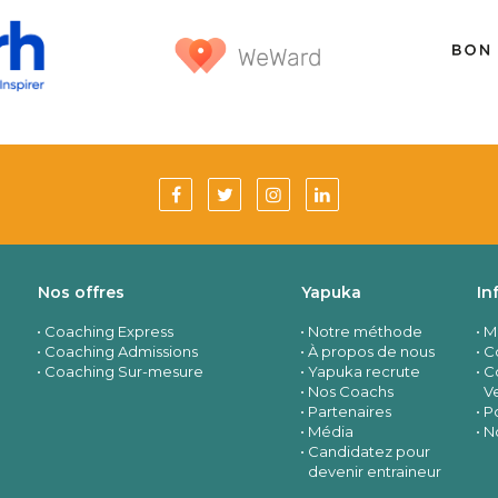
Nos offres
Yapuka
In
Coaching Express
Notre méthode
M
Coaching Admissions
À propos de nous
Co
Coaching Sur-mesure
Yapuka recrute
C
Nos Coachs
V
Partenaires
Po
Média
N
Candidatez pour
devenir entraineur