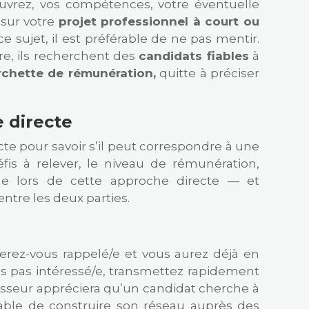
ouvrez, vos compétences, votre éventuelle
 sur votre
projet professionnel à court ou
e sujet, il est préférable de ne pas mentir.
tre, ils recherchent des
candidats fiables
à
rchette de rémunération,
quitte à préciser
 directe
te pour savoir s’il peut correspondre à une
défis à relever, le niveau de rémunération,
que lors de cette approche directe — et
entre les deux parties.
erez-vous rappelé/e et vous aurez déjà en
es pas intéressé/e, transmettez rapidement
asseur appréciera qu’un candidat cherche à
érable de construire son réseau auprès des