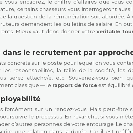
vous encadrez, le chiffre d’affaires que vous c
dature, certains chasseurs vous interrogeront aussi
ue la question de la rémunération soit abordée. À c
ecruteurs demandent les bulletins de salaire. En ou
clients. Mieux vaut donc donner votre
véritable fou
é dans le recrutement par approche
ts concrets sur le poste pour lequel on vous contac
 les responsabilités, la taille de la société, les 
 vous serez attaché/e, etc. Souvenez-vous bien 
ment classique — le
rapport de force
est équilibré 
ployabilité
 forcément sur un rendez-vous. Mais peut-être s
oursuivre le processus. En revanche, si vous n’êt
nder d’autres personnes de votre entourage. Le ch
nscrire une relation dans la durée. Car il est préf