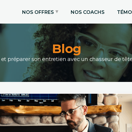
NOS OFFRES
NOS COACHS
TÉMO
SOS entretien
Blog
Dossier de candidature
Prise de Parole
et préparer son entretien avec un chasseur de têt
Brevet des collèges / Oral du bac
Oraux d’admission en écoles /
masters
Stage / Alternance
Entretien vidéo différé
Emploi
Pitch