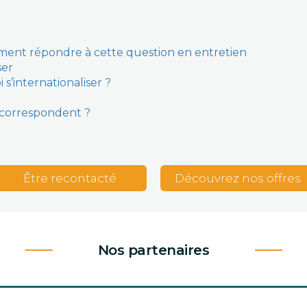
mment répondre à cette question en entretien
ser
s’internationaliser ?
 correspondent ?
Être recontacté
Découvrez nos offres
Nos partenaires