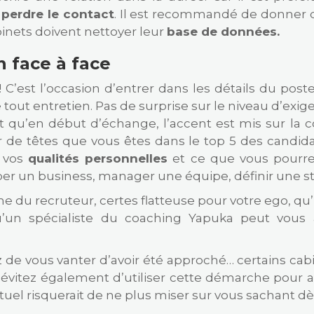
 perdre le contact
. Il est recommandé de donner d
binets doivent nettoyer leur
base de données.
 face à face
! C’est l’occasion d’entrer dans les détails du pos
 tout entretien. Pas de surprise sur le niveau d’exi
t qu’en début d’échange, l’accent est mis sur la c
 de têtes que vous êtes dans le top 5 des candidat
r vos
qualités personnelles
et ce que vous pourr
er un business, manager une équipe, définir une st
e du recruteur, certes flatteuse pour votre ego, qu’i
qu’un spécialiste du coaching Yapuka peut vous
itez de vous vanter d’avoir été approché… certains c
t évitez également d’utiliser cette démarche pour
el risquerait de ne plus miser sur vous sachant dès 