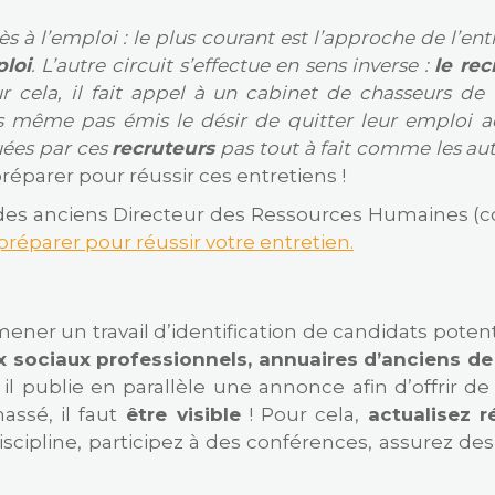
s à l’emploi : le plus courant est l’approche de l’en
ploi
. L’autre circuit s’effectue en sens inverse :
le re
r cela, il fait appel à un cabinet de chasseurs de t
 même pas émis le désir de quitter leur emploi act
uées par ces
recruteurs
pas tout à fait comme les aut
réparer pour réussir ces entretiens !
 des anciens Directeur des Ressources Humaines 
préparer pour réussir votre entretien.
r un travail d’identification de candidats potentiel
x sociaux professionnels, annuaires d’anciens d
l publie en parallèle une annonce afin d’offrir de l
ssé, il faut
être visible
! Pour cela,
actualisez r
discipline, participez à des conférences, assurez de