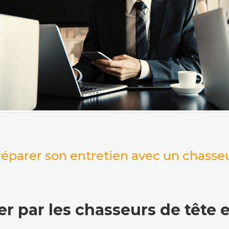
éparer son entretien avec un chasseu
r par les chasseurs de tête e