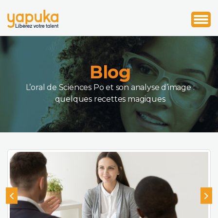
1
2
3
Blog
L’oral de Sciences Po et son analyse d’image :
quelques recettes magiques