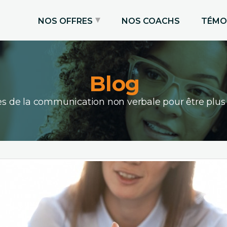
NOS OFFRES
NOS COACHS
TÉMO
SOS entretien
Blog
Dossier de candidature
Prise de Parole
les de la communication non verbale pour être plu
Brevet des collèges / Oral du bac
Oraux d’admission en écoles /
masters
Stage / Alternance
Entretien vidéo différé
Emploi
Pitch