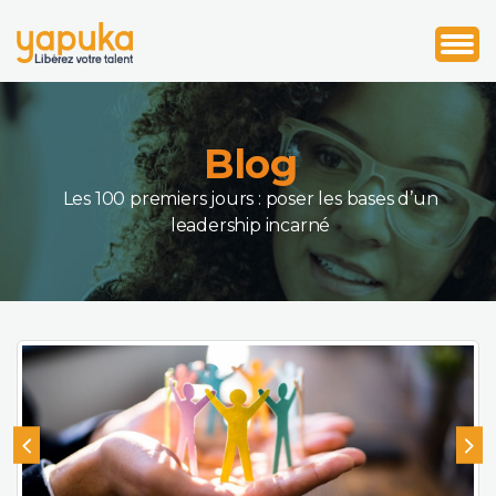
1
2
3
Blog
Les 100 premiers jours : poser les bases d’un
leadership incarné