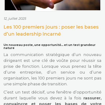
12, juillet 2025
Les 100 premiers jours : poser les bases
d’un leadership incarné
Un nouveau poste, une opportunité… et un test grandeur
nature
La
communication
stratégique
d’un
nouveau
dirigeant
est
une
clé
de
voûte
pour
réussir
sa
prise
de
fonction.
Lorsque
vous
prenez
la
tête
d’une
entreprise,
d’un
service
ou
d’une
organisation,
les
100
premiers
jours
ne
sont
pas
une
simple
phase
de
transition.
C’est un test décisif, une fenêtre d’opportunité
durant laquelle vous devez à la fois
rassurer,
convaincre et poser les bases de votre