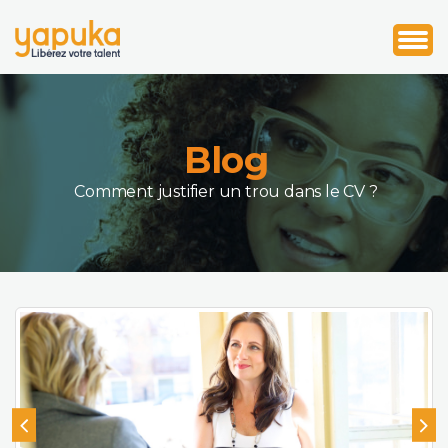
1
2
3
Blog
Comment justifier un trou dans le CV ?